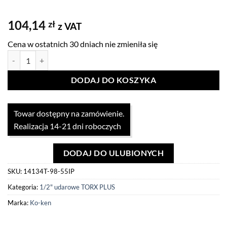
104,14
zł
z VAT
Cena w ostatnich 30 dniach nie zmieniła się
ilość Nasadka udarowa 1/2" z torx plus 98mm x 55IP Koken
DODAJ DO KOSZYKA
Towar dostępny na zamówienie.
Realizacja 14-21 dni roboczych
DODAJ DO ULUBIONYCH
SKU:
14134T-98-55IP
Kategoria:
1/2" udarowe TORX PLUS
Marka:
Ko-ken