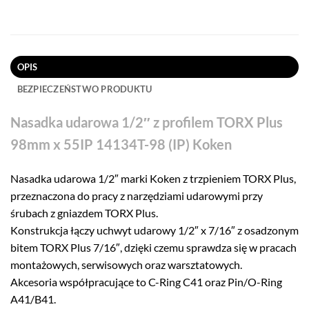
OPIS
BEZPIECZEŃSTWO PRODUKTU
Nasadka udarowa 1/2″ z profilem TORX Plus
98mm x 55IP 14134T-98 (IP) Koken
Nasadka udarowa 1/2″ marki Koken z trzpieniem TORX Plus,
przeznaczona do pracy z narzędziami udarowymi przy
śrubach z gniazdem TORX Plus.
Konstrukcja łączy uchwyt udarowy 1/2″ x 7/16″ z osadzonym
bitem TORX Plus 7/16″, dzięki czemu sprawdza się w pracach
montażowych, serwisowych oraz warsztatowych.
Akcesoria współpracujące to C-Ring C41 oraz Pin/O-Ring
A41/B41.