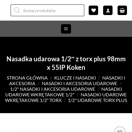
Przewiń
Wyszukiwarka
produktów
do
zawartości
Nasadka udarowa 1/2″ z torx plus 98mm
x 55IP Koken
STRONA GŁÓWNA
/
KLUCZE I NASADKI
/
NASADKI I
AKCESORIA
/
NASADKI I AKCESORIA UDAROWE
/
1/2" NASADKI I AKCESORIA UDAROWE
/
NASADKI
UDAROWE WKRĘTAKOWE 1/2"
/
NASADKI UDAROWE
WKRĘTAKOWE 1/2" TORX
/
1/2" UDAROWE TORX PLUS