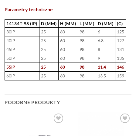
Parametry techniczne
14134T-98 (IP)
D (MM)
H (MM)
L (MM)
D (MM)
(G)
30IP
25
60
98
6
125
40IP
25
60
98
6.8
127
45IP
25
60
98
8
131
50IP
25
60
98
9
135
55IP
25
60
98
11.4
146
60IP
25
60
98
13.5
159
PODOBNE PRODUKTY
DODAJ DO
DODAJ DO
ULUBIONYCH
ULUBIONYCH