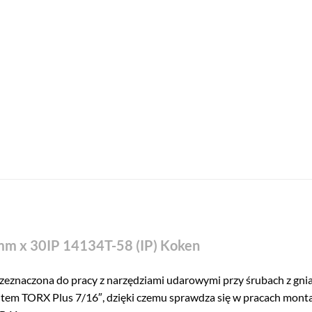
mm x 30IP 14134T-58 (IP) Koken
zeznaczona do pracy z narzędziami udarowymi przy śrubach z gn
item TORX Plus 7/16″, dzięki czemu sprawdza się w pracach mon