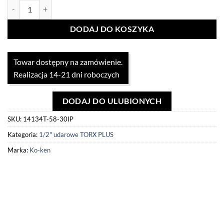
ilość Nasadka udarowa 1/2" z torx plus 58mm x 30IP Koken
DODAJ DO KOSZYKA
Towar dostępny na zamówienie.
Realizacja 14-21 dni roboczych
DODAJ DO ULUBIONYCH
SKU:
14134T-58-30IP
Kategoria:
1/2" udarowe TORX PLUS
Marka:
Ko-ken