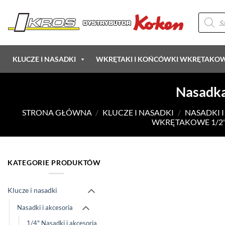
Przewiń
Wyszukiw
do
produkt
zawartości
KLUCZE I NASADKI
WKRĘTAKI I KOŃCÓWKI WKRĘTAKO
Nasadka
STRONA GŁÓWNA
/
KLUCZE I NASADKI
/
NASADKI 
WKRĘTAKOWE 1/2
KATEGORIE PRODUKTÓW
Klucze i nasadki
Nasadki i akcesoria
1/4" Nasadki i akcesoria