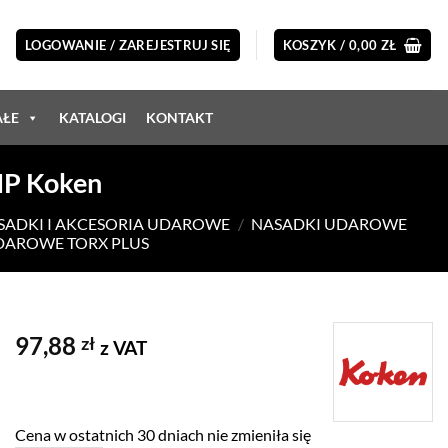
LOGOWANIE / ZAREJESTRUJ SIĘ
KOSZYK /
0,00
ZŁ
AŁE
KATALOGI
KONTAKT
IP Koken
ASADKI I AKCESORIA UDAROWE
/
NASADKI UDAROWE
UDAROWE TORX PLUS
97,88
zł
z VAT
Cena w ostatnich 30 dniach nie zmieniła się