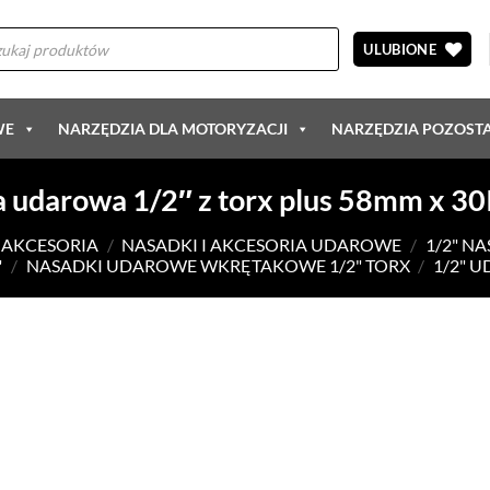
arka
ów
ULUBIONE
WE
NARZĘDZIA DLA MOTORYZACJI
NARZĘDZIA POZOST
 udarowa 1/2″ z torx plus 58mm x 30
I AKCESORIA
/
NASADKI I AKCESORIA UDAROWE
/
1/2" N
"
/
NASADKI UDAROWE WKRĘTAKOWE 1/2" TORX
/
1/2" 
DODAJ DO
ULUBIONYCH