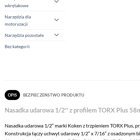
wkrętakowe
Narzędzia dla
motoryzacji
Narzędzia pozostałe
Bez kategorii
OPIS
BEZPIECZEŃSTWO PRODUKTU
Nasadka udarowa 1/2″ z profilem TORX Plus 58
Nasadka udarowa 1/2″ marki Koken z trzpieniem TORX Plus, pr
Konstrukcja łączy uchwyt udarowy 1/2″ x 7/16″ z osadzonym b