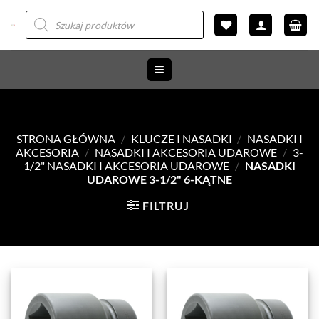
Przewiń
Wyszukiwarka
produktów
do
zawartości
STRONA GŁÓWNA
/
KLUCZE I NASADKI
/
NASADKI I
AKCESORIA
/
NASADKI I AKCESORIA UDAROWE
/
3-
1/2" NASADKI I AKCESORIA UDAROWE
/
NASADKI
UDAROWE 3-1/2" 6-KĄTNE
FILTRUJ