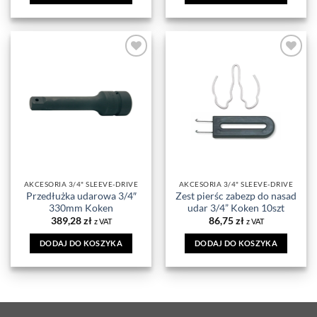
DODAJ DO
DODAJ DO
ULUBIONYCH
ULUBIONYCH
AKCESORIA 3/4" SLEEVE-DRIVE
AKCESORIA 3/4" SLEEVE-DRIVE
Przedłużka udarowa 3/4″
Zest pierśc zabezp do nasad
330mm Koken
udar 3/4” Koken 10szt
389,28
zł
86,75
zł
z VAT
z VAT
DODAJ DO KOSZYKA
DODAJ DO KOSZYKA