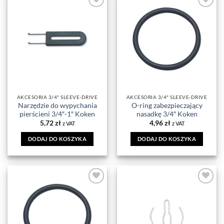
DODAJ DO
DODAJ DO
ULUBIONYCH
ULUBIONYCH
AKCESORIA 3/4" SLEEVE-DRIVE
AKCESORIA 3/4" SLEEVE-DRIVE
Narzędzie do wypychania
O-ring zabezpieczający
pierścieni 3/4″-1″ Koken
nasadkę 3/4″ Koken
5,72
zł
4,96
zł
z VAT
z VAT
DODAJ DO KOSZYKA
DODAJ DO KOSZYKA
DODAJ DO
DODAJ DO
ULUBIONYCH
ULUBIONYCH