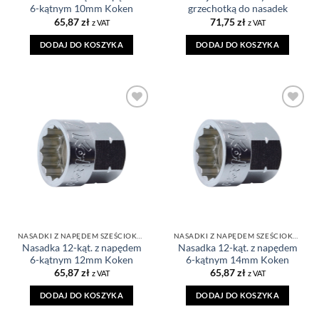
6-kątnym 10mm Koken
grzechotką do nasadek
65,87
zł
71,75
zł
z VAT
z VAT
DODAJ DO KOSZYKA
DODAJ DO KOSZYKA
DODAJ DO
DODAJ DO
ULUBIONYCH
ULUBIONYCH
NASADKI Z NAPĘDEM SZEŚCIOKĄTNYM 12-KĄTNE
NASADKI Z NAPĘDEM SZEŚCIOKĄTNYM 12-KĄTNE
Nasadka 12-kąt. z napędem
Nasadka 12-kąt. z napędem
6-kątnym 12mm Koken
6-kątnym 14mm Koken
65,87
zł
65,87
zł
z VAT
z VAT
DODAJ DO KOSZYKA
DODAJ DO KOSZYKA