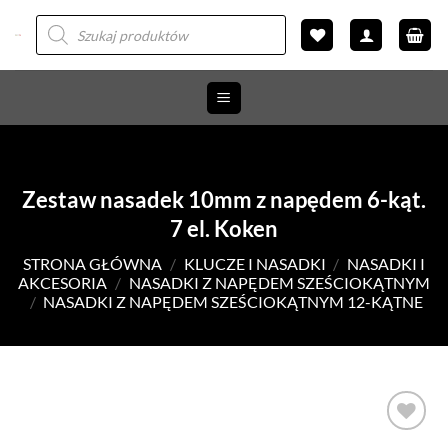
Przewiń
Wyszukiwarka
produktów
do
zawartości
Zestaw nasadek 10mm z napędem 6-kąt.
7 el. Koken
STRONA GŁÓWNA
/
KLUCZE I NASADKI
/
NASADKI I
AKCESORIA
/
NASADKI Z NAPĘDEM SZEŚCIOKĄTNYM
/
NASADKI Z NAPĘDEM SZEŚCIOKĄTNYM 12-KĄTNE