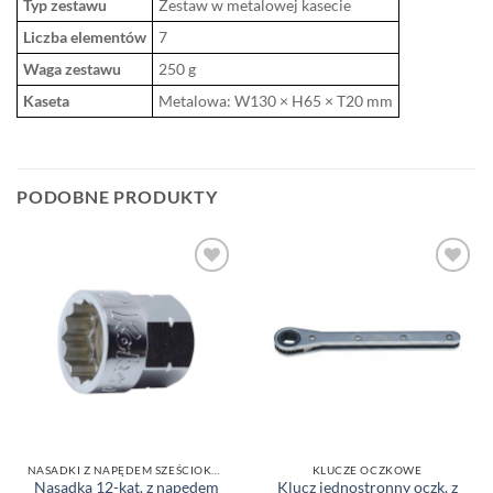
Typ zestawu
Zestaw w metalowej kasecie
Liczba elementów
7
Waga zestawu
250 g
Kaseta
Metalowa: W130 × H65 × T20 mm
PODOBNE PRODUKTY
DODAJ DO
DODAJ DO
ULUBIONYCH
ULUBIONYCH
NASADKI Z NAPĘDEM SZEŚCIOKĄTNYM 12-KĄTNE
KLUCZE OCZKOWE
Nasadka 12-kąt. z napędem
Klucz jednostronny oczk. z