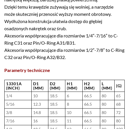
Dzięki temu krawędzie zużywają się wolniej, a narzędzie
może skuteczniej przenosić wyższy moment obrotowy.
Wydłużona konstrukcja ułatwia dostęp do głębiej
osadzonych nakrętek oraz śrub.
Akcesoria współpracujące dla rozmiarów 1/4″-7/16″ to C-
Ring C31 oraz Pin/O-Ring A31/B31.
Akcesoria współpracujące dla rozmiarów 1/2″-7/8″ to C-Ring
C32 oraz Pin/O-Ring A32/B32.
Parametry techniczne
13301A
D1
D2
H1
H2
L
(G)
(INCH)
(MM)
(MM)
(MM)
(MM)
(MM)
1/4
10
18.5
6
66.5
80
65
5/16
12.3
18.5
8
66.5
80
68
3/8
14.8
18.5
10
66.5
80
72
7/16
16
18.5
11
66.5
80
80