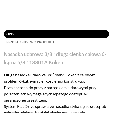
OPIS
BEZPIECZEŃSTWO PRODUKTU
Nasadka udarowa 3/8″ długa cienka calowa 6-
kątna 5/8″ 13301A Koken
Długa nasadka udarowa 3/8″ marki Koken z calowym
profilem 6-kątnym i cienkościenną konstrukcją.
Przeznaczona do pracy z narzędziami udarowymi przy
połączeniach wymagających lepszego dostępu w
ograniczonej przestrzeni.
System Flat Drive sprawia, że nasadka styka się ze śrubą lub
nakrętką większą, bardziej płaską powierzchnią.