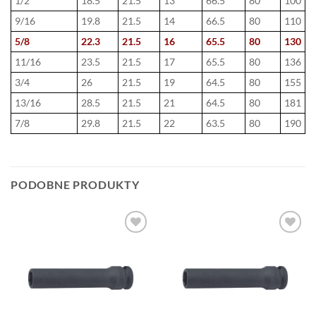
1/2
18.5
21.5
13
66.5
80
100
9/16
19.8
21.5
14
66.5
80
110
5/8
22.3
21.5
16
65.5
80
130
11/16
23.5
21.5
17
65.5
80
136
3/4
26
21.5
19
64.5
80
155
13/16
28.5
21.5
21
64.5
80
181
7/8
29.8
21.5
22
63.5
80
190
PODOBNE PRODUKTY
DODAJ DO
DODAJ DO
ULUBIONYCH
ULUBIONYCH