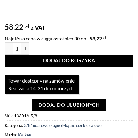
58,22
zł
z VAT
zł
Najniższa cena w ciągu ostatnich 30 dni:
58,22
ilość Nasadka udarowa 3/8" długa cienka rozmiar 5/8"
DODAJ DO KOSZYKA
Towar dostępny na zamówienie.
Realizacja 14-21 dni roboczych
DODAJ DO ULUBIONYCH
SKU:
13301A-5/8
Kategoria:
3/8" udarowe długie 6-kątne cienkie calowe
Marka:
Ko-ken