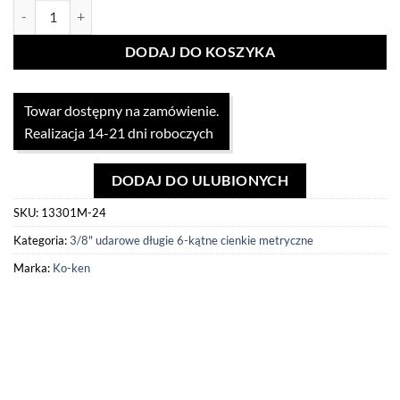
ilość Nasadka udarowa 3/8" długa cienka 24mm Koken
DODAJ DO KOSZYKA
Towar dostępny na zamówienie.
Realizacja 14-21 dni roboczych
DODAJ DO ULUBIONYCH
SKU:
13301M-24
Kategoria:
3/8" udarowe długie 6-kątne cienkie metryczne
Marka:
Ko-ken