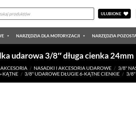
arka
ów
ULUBIONE
WE
NARZĘDZIA DLA MOTORYZACJI
NARZĘDZIA POZOST
ka udarowa 3/8″ długa cienka 24mm
I AKCESORIA
/
NASADKI I AKCESORIA UDAROWE
/
3/8" N
6-KĄTNE
/
3/8" UDAROWE DŁUGIE 6-KĄTNE CIENKIE
/
3/8
DODAJ DO
ULUBIONYCH