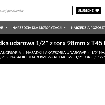
arka
ów
ULUBIONE
WE
NARZĘDZIA DLA MOTORYZACJI
NARZĘDZIA POZOST
ka udarowa 1/2″ z torx 98mm x T45
I AKCESORIA
/
NASADKI I AKCESORIA UDAROWE
/
1/2" N
/2"
/
NASADKI UDAROWE WKRĘTAKOWE 1/2" TORX
/
1/2
DODAJ DO
ULUBIONYCH