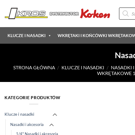
Przewiń
Wyszukiw
do
produkt
zawartości
KLUCZE I NASADKI
WKRĘTAKI I KOŃCÓWKI WKRĘTAKO
Nasad
STRONA GŁÓWNA
/
KLUCZE I NASADKI
/
NASADKI 
WKRĘTAKOWE 1
KATEGORIE PRODUKTÓW
Klucze i nasadki
Nasadki i akcesoria
1/4" Nasadki i akcesoria