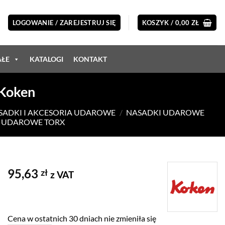
LOGOWANIE / ZAREJESTRUJ SIĘ
KOSZYK /
0,00
ZŁ
AŁE
KATALOGI
KONTAKT
 Koken
ASADKI I AKCESORIA UDAROWE
/
NASADKI UDAROWE
" UDAROWE TORX
95,63
zł
z VAT
Cena w ostatnich 30 dniach nie zmieniła się