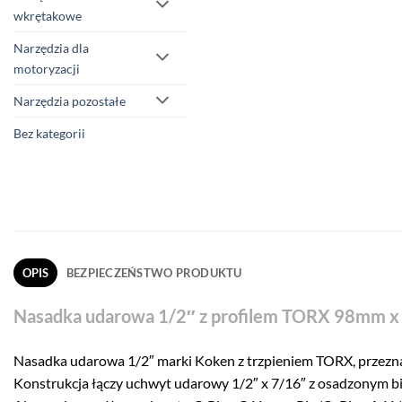
wkrętakowe
Narzędzia dla
motoryzacji
Narzędzia pozostałe
Bez kategorii
OPIS
BEZPIECZEŃSTWO PRODUKTU
Nasadka udarowa 1/2″ z profilem TORX 98mm 
Nasadka udarowa 1/2″ marki Koken z trzpieniem TORX, przezn
Konstrukcja łączy uchwyt udarowy 1/2″ x 7/16″ z osadzonym b