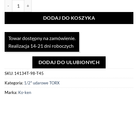
ilość Nasadka udarowa 1/2" z torx 98mm x T45 Koken
DODAJ DO KOSZYKA
Towar dostępny na zamówienie.
Realizacja 14-21 dni roboczych
DODAJ DO ULUBIONYCH
SKU:
14134T-98-T45
Kategoria:
1/2" udarowe TORX
Marka:
Ko-ken