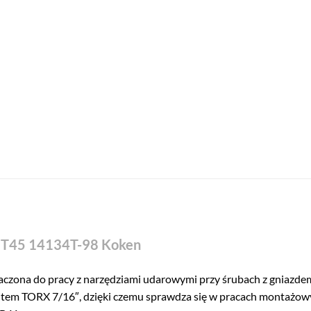
x T45 14134T-98 Koken
aczona do pracy z narzędziami udarowymi przy śrubach z gniazd
item TORX 7/16″, dzięki czemu sprawdza się w pracach montażow