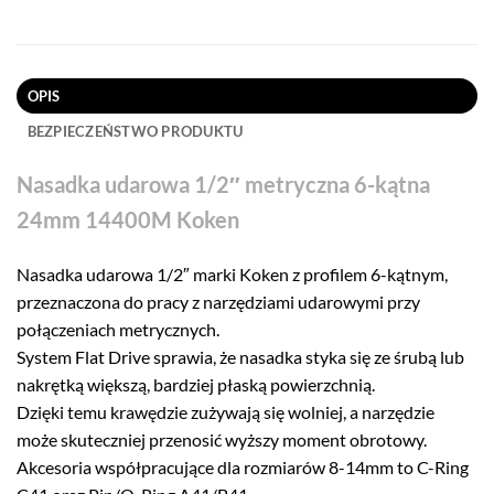
OPIS
BEZPIECZEŃSTWO PRODUKTU
Nasadka udarowa 1/2″ metryczna 6-kątna
24mm 14400M Koken
Nasadka udarowa 1/2″ marki Koken z profilem 6-kątnym,
przeznaczona do pracy z narzędziami udarowymi przy
połączeniach metrycznych.
System Flat Drive sprawia, że nasadka styka się ze śrubą lub
nakrętką większą, bardziej płaską powierzchnią.
Dzięki temu krawędzie zużywają się wolniej, a narzędzie
może skuteczniej przenosić wyższy moment obrotowy.
Akcesoria współpracujące dla rozmiarów 8-14mm to C-Ring