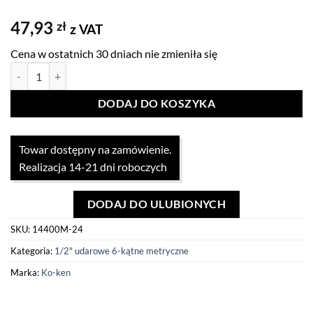
47,93
zł
z VAT
Cena w ostatnich 30 dniach nie zmieniła się
ilość Nasadka udarowa 1/2" 24mm Koken
DODAJ DO KOSZYKA
Towar dostępny na zamówienie.
Realizacja 14-21 dni roboczych
DODAJ DO ULUBIONYCH
SKU:
14400M-24
Kategoria:
1/2" udarowe 6-kątne metryczne
Marka:
Ko-ken