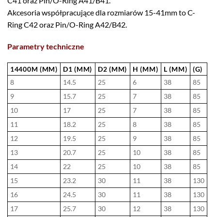
C41 oraz Pin/O-Ring A41/B41.
Akcesoria współpracujące dla rozmiarów 15-41mm to C-
Ring C42 oraz Pin/O-Ring A42/B42.
Parametry techniczne
14400M (MM)
D1 (MM)
D2 (MM)
H (MM)
L (MM)
(G)
8
14.5
25
6
38
85
9
15.7
25
7
38
85
10
17
25
7
38
85
11
18.2
25
8
38
85
12
19.5
25
9
38
85
13
20.7
25
10
38
85
14
22
25
10
38
85
15
23.2
30
11
38
130
16
24.5
30
11
38
130
17
25.7
30
12
38
130