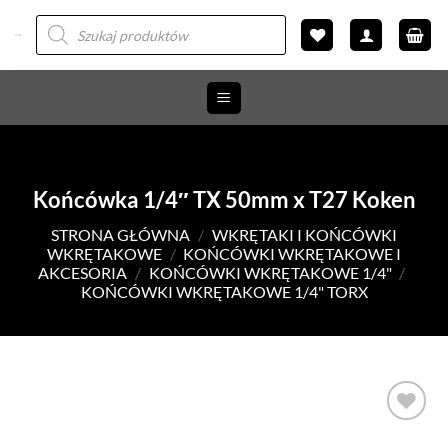
Przewiń
Wyszukiwarka
produktów
do
zawartości
Końcówka 1/4″ TX 50mm x T27 Koken
STRONA GŁÓWNA
/
WKRĘTAKI I KOŃCÓWKI
WKRĘTAKOWE
/
KOŃCÓWKI WKRĘTAKOWE I
AKCESORIA
/
KOŃCÓWKI WKRĘTAKOWE 1/4"
/
KOŃCÓWKI WKRĘTAKOWE 1/4" TORX
DODAJ DO