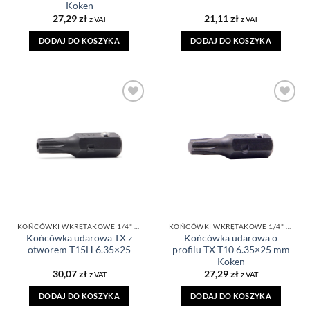
Koken
27,29
zł
21,11
zł
z VAT
z VAT
DODAJ DO KOSZYKA
DODAJ DO KOSZYKA
DODAJ DO
DODAJ DO
ULUBIONYCH
ULUBIONYCH
KOŃCÓWKI WKRĘTAKOWE 1/4" TORX
KOŃCÓWKI WKRĘTAKOWE 1/4" TORX
Końcówka udarowa TX z
Końcówka udarowa o
otworem T15H 6.35×25
profilu TX T10 6.35×25 mm
Koken
30,07
zł
27,29
zł
z VAT
z VAT
DODAJ DO KOSZYKA
DODAJ DO KOSZYKA