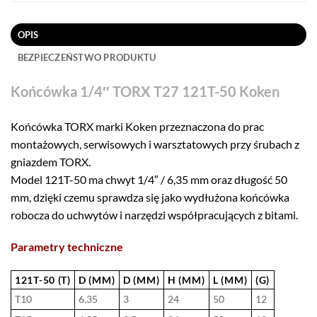
OPIS
BEZPIECZEŃSTWO PRODUKTU
Końcówka 1/4″ TORX T27 121T-50 Koken
Końcówka TORX marki Koken przeznaczona do prac
montażowych, serwisowych i warsztatowych przy śrubach z
gniazdem TORX.
Model 121T-50 ma chwyt 1/4″ / 6,35 mm oraz długość 50
mm, dzięki czemu sprawdza się jako wydłużona końcówka
robocza do uchwytów i narzędzi współpracujących z bitami.
Parametry techniczne
121T-50 (T)
D (MM)
D (MM)
H (MM)
L (MM)
(G)
T10
6.35
3
24
50
12