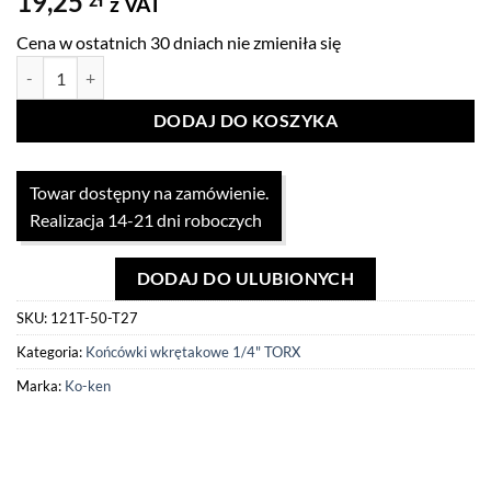
19,25
z VAT
Cena w ostatnich 30 dniach nie zmieniła się
ilość Końcówka 1/4" TX 50mm x T27 Koken
DODAJ DO KOSZYKA
Towar dostępny na zamówienie.
Realizacja 14-21 dni roboczych
DODAJ DO ULUBIONYCH
SKU:
121T-50-T27
Kategoria:
Końcówki wkrętakowe 1/4" TORX
Marka:
Ko-ken