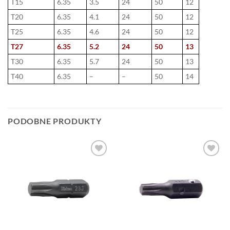
T15
6.35
3.5
24
50
12
T20
6.35
4.1
24
50
12
T25
6.35
4.6
24
50
12
T27
6.35
5.2
24
50
13
T30
6.35
5.7
24
50
13
T40
6.35
–
–
50
14
PODOBNE PRODUKTY
DODAJ DO
DODAJ DO
ULUBIONYCH
ULUBIONYCH