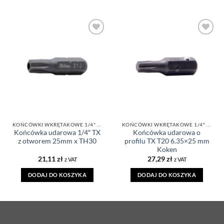
DODAJ DO
DODAJ DO
ULUBIONYCH
ULUBIONYCH
KOŃCÓWKI WKRĘTAKOWE 1/4" TORX
KOŃCÓWKI WKRĘTAKOWE 1/4" TORX
Końcówka udarowa 1/4″ TX
Końcówka udarowa o
z otworem 25mm x TH30
profilu TX T20 6.35×25 mm
Koken
21,11
zł
27,29
zł
z VAT
z VAT
DODAJ DO KOSZYKA
DODAJ DO KOSZYKA