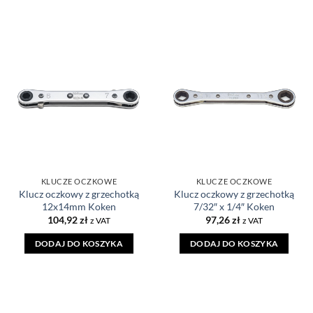
DODAJ DO
DODAJ DO
ULUBIONYCH
ULUBIONYCH
KLUCZE OCZKOWE
KLUCZE OCZKOWE
Klucz oczkowy z grzechotką
Klucz oczkowy z grzechotką
12x14mm Koken
7/32″ x 1/4″ Koken
104,92
zł
97,26
zł
z VAT
z VAT
DODAJ DO KOSZYKA
DODAJ DO KOSZYKA