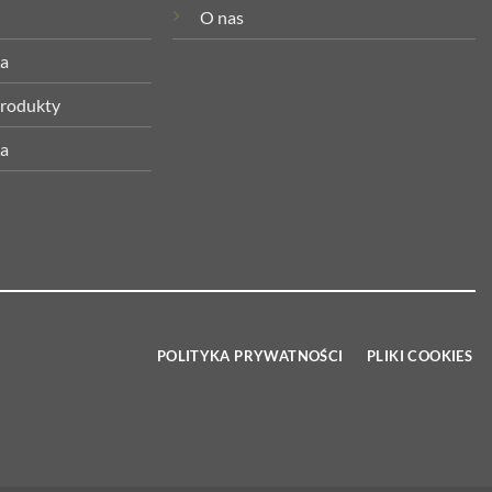
O nas
ia
rodukty
ta
POLITYKA PRYWATNOŚCI
PLIKI COOKIES