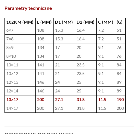
Parametry techniczne
102KM (MM)
L (MM)
D1 (MM)
D2 (MM)
C (MM)
(G)
6×7
108
15.3
16.4
7.2
51
7×8
108
15.3
16.4
7.2
51
8×9
134
17
20
9.1
76
8×10
134
17
20
9.1
76
10×11
141
21
23.5
9.1
84
10×12
141
21
23.5
9.1
84
12×13
146
24
25
9.1
89
12×14
146
24
25
9.1
89
13×17
200
27.1
31.8
11.5
190
14×17
200
27.1
31.8
11.5
200