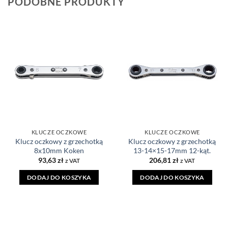
PODOBNE PRODUKTY
DODAJ DO
DODAJ DO
ULUBIONYCH
ULUBIONYCH
KLUCZE OCZKOWE
KLUCZE OCZKOWE
Klucz oczkowy z grzechotką
Klucz oczkowy z grzechotką
8x10mm Koken
13-14×15-17mm 12-kąt.
93,63
zł
206,81
zł
z VAT
z VAT
DODAJ DO KOSZYKA
DODAJ DO KOSZYKA