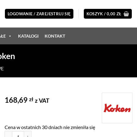
LOGOWANIE / ZAREJESTRUJ SIĘ
KOSZYK /
0,00
ZŁ
AŁE
KATALOGI
KONTAKT
oken
WE
168,69
zł
z VAT
Cena w ostatnich 30 dniach nie zmieniła się
ilość Klucz oczkowy z grzechotką 13x17mm Koken