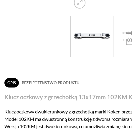
OPIS
BEZPIECZEŃSTWO PRODUKTU
Klucz oczkowy z grzechotką 13x17mm 102KM 
Klucz oczkowy dwukierunkowy z grzechotką marki Koken przez
Model 102KM ma dwustronną konstrukcję z dwoma rozmiaram
Wersja 102KM jest dwukierunkowa, co umożliwia zmianę kier