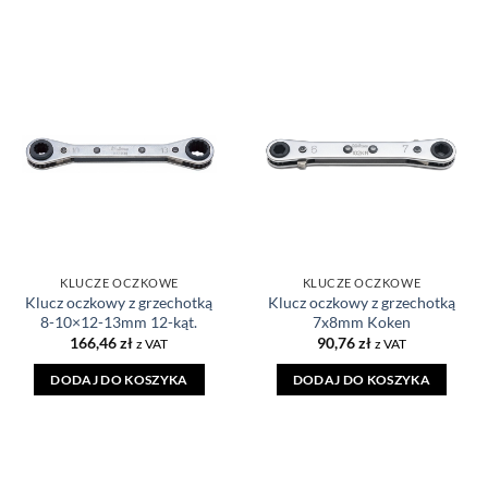
DODAJ DO
DODAJ DO
ULUBIONYCH
ULUBIONYCH
KLUCZE OCZKOWE
KLUCZE OCZKOWE
Klucz oczkowy z grzechotką
Klucz oczkowy z grzechotką
8-10×12-13mm 12-kąt.
7x8mm Koken
166,46
zł
90,76
zł
z VAT
z VAT
DODAJ DO KOSZYKA
DODAJ DO KOSZYKA