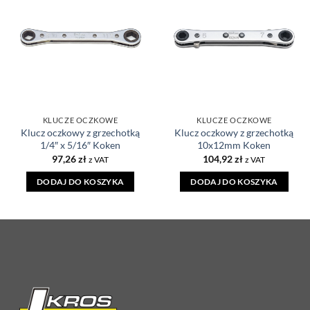
DODAJ DO
DODAJ DO
ULUBIONYCH
ULUBIONYCH
KLUCZE OCZKOWE
KLUCZE OCZKOWE
Klucz oczkowy z grzechotką
Klucz oczkowy z grzechotką
1/4″ x 5/16″ Koken
10x12mm Koken
97,26
zł
104,92
zł
z VAT
z VAT
DODAJ DO KOSZYKA
DODAJ DO KOSZYKA