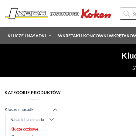
Przewiń
Wyszukiw
do
produkt
zawartości
KLUCZE I NASADKI
WKRĘTAKI I KOŃCÓWKI WKRĘTAKO
Klu
S
KATEGORIE PRODUKTÓW
Klucze i nasadki
Nasadki i akcesoria
Klucze oczkowe