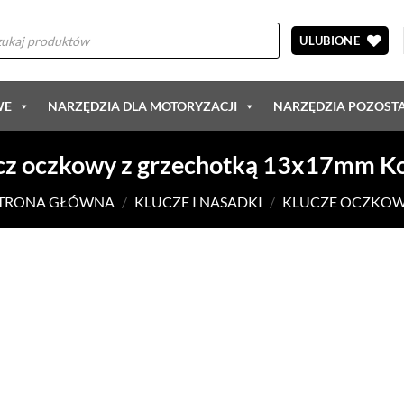
arka
ów
ULUBIONE
WE
NARZĘDZIA DLA MOTORYZACJI
NARZĘDZIA POZOST
cz oczkowy z grzechotką 13x17mm K
TRONA GŁÓWNA
/
KLUCZE I NASADKI
/
KLUCZE OCZKO
DODAJ DO
ULUBIONYCH